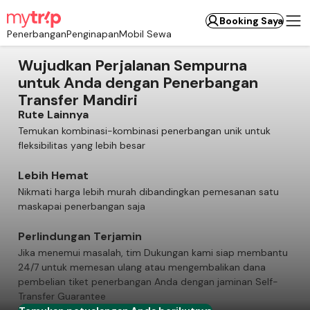
Booking Saya
Penerbangan
Penginapan
Mobil Sewa
Wujudkan Perjalanan Sempurna
untuk Anda dengan Penerbangan
Transfer Mandiri
Rute Lainnya
Temukan kombinasi-kombinasi penerbangan unik untuk
fleksibilitas yang lebih besar
Lebih Hemat
Nikmati harga lebih murah dibandingkan pemesanan satu
maskapai penerbangan saja
Perlindungan Terjamin
Jika menemui masalah, tim Dukungan kami siap membantu
24/7 untuk memesan ulang atau mengembalikan dana
pembelian tiket penerbangan Anda dengan jaminan Self-
Transfer Guarantee